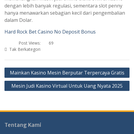
dengan lebih banyak regulasi, sementara slot penny
hanya menawarkan sebagian kecil dari pengembalian
dalam Dolar.
Hard Rock Bet Casino No Deposit Bonus
Post Views:
69
Tak Berkategori
Mainkan Kasino Mesin Berputar Terpercaya Gratis
Mesin Judi Kasino Virtual Untuk Uang Nyata 2025
Tentang Kami