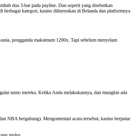
mbah dua 3-bar pada payline. Dan seperti yang disebutkan
 berbagai kategori, kasino dilisensikan di Belanda dan platformnya
nsylvania, pengganda maksimum 1200x. Tapi sebelum menyelam
abuk gulat sumo mereka. Ketika Anda melakukannya, dan mungkin ada
 dan NBA bergabung). Mengomentari acara tersebut, kasino berputar
yang mulus.