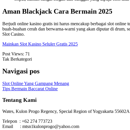
Aman Blackjack Cara Bermain 2025
Berjudi online kasino gratis ini harus mencakup berbagai slot onlin
buah-buahan cerah dan berwarna-warni yang akan diputar di drum, 
Slot Casino.
Mainkan Slot Kasino Seluler Gratis 2025
Post Views:
71
Tak Berkategori
Navigasi pos
Slot Online Yang Gampang Menang
Tips Bermain Baccarat Online
Tentang Kami
Wates, Kulon Progo Regency, Special Region of Yogyakarta 55602
A
Telepon : +62 274 773723
Email : mtsn1kulonprogo@yahoo.com