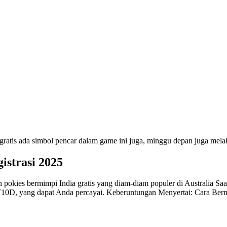
 gratis ada simbol pencar dalam game ini juga, minggu depan juga mela
istrasi 2025
pokies bermimpi India gratis yang diam-diam populer di Australia Saat 
T10D, yang dapat Anda percayai.
Keberuntungan Menyertai: Cara Ber