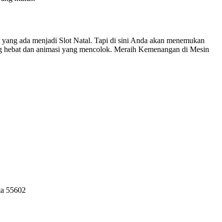
ot yang ada menjadi Slot Natal. Tapi di sini Anda akan menemukan
ng hebat dan animasi yang mencolok. Meraih Kemenangan di Mesin
ta 55602