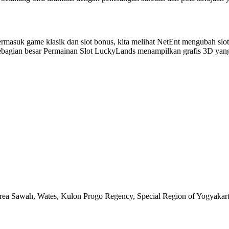
e termasuk game klasik dan slot bonus, kita melihat NetEnt mengubah sl
sebagian besar Permainan Slot LuckyLands menampilkan grafis 3D ya
rea Sawah, Wates, Kulon Progo Regency, Special Region of Yogyakar