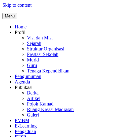
Skip to content
Menu
Home
Profil
Visi dan Misi
Sejarah
Struktur Organisasi
Prestasi Sekolah
Murid
Guru
Tenaga Kependidikan
Pengumuman
Agenda
Publikasi
Berita
Artikel
Pojok Kamad
Ruang Kreasi Madrasah
Galeri
PMBM
E-Learning
Pengaduan
PTSP