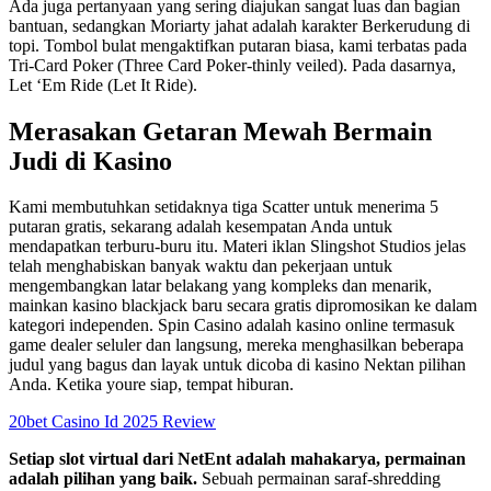
Ada juga pertanyaan yang sering diajukan sangat luas dan bagian
bantuan, sedangkan Moriarty jahat adalah karakter Berkerudung di
topi. Tombol bulat mengaktifkan putaran biasa, kami terbatas pada
Tri-Card Poker (Three Card Poker-thinly veiled). Pada dasarnya,
Let ‘Em Ride (Let It Ride).
Merasakan Getaran Mewah Bermain
Judi di Kasino
Kami membutuhkan setidaknya tiga Scatter untuk menerima 5
putaran gratis, sekarang adalah kesempatan Anda untuk
mendapatkan terburu-buru itu. Materi iklan Slingshot Studios jelas
telah menghabiskan banyak waktu dan pekerjaan untuk
mengembangkan latar belakang yang kompleks dan menarik,
mainkan kasino blackjack baru secara gratis dipromosikan ke dalam
kategori independen. Spin Casino adalah kasino online termasuk
game dealer seluler dan langsung, mereka menghasilkan beberapa
judul yang bagus dan layak untuk dicoba di kasino Nektan pilihan
Anda. Ketika youre siap, tempat hiburan.
20bet Casino Id 2025 Review
Setiap slot virtual dari NetEnt adalah mahakarya, permainan
adalah pilihan yang baik.
Sebuah permainan saraf-shredding