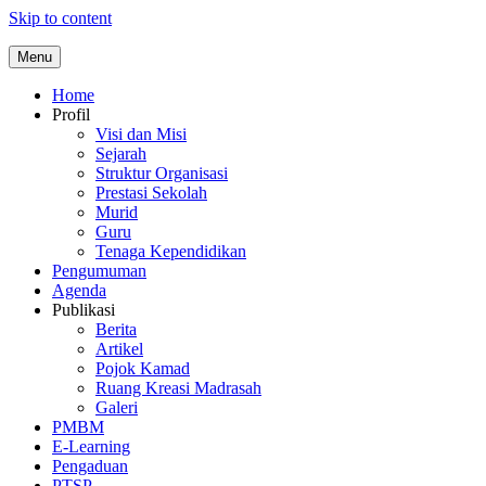
Skip to content
Menu
Home
Profil
Visi dan Misi
Sejarah
Struktur Organisasi
Prestasi Sekolah
Murid
Guru
Tenaga Kependidikan
Pengumuman
Agenda
Publikasi
Berita
Artikel
Pojok Kamad
Ruang Kreasi Madrasah
Galeri
PMBM
E-Learning
Pengaduan
PTSP