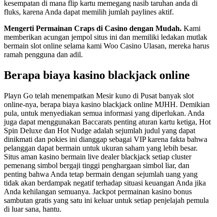
kesempatan di mana flip kartu memegang nasib taruhan anda di
fluks, karena Anda dapat memilih jumlah paylines aktif.
Mengerti Permainan Craps di Casino dengan Mudah.
Kami
memberikan acungan jempol situs ini dan memiliki ledakan mutlak
bermain slot online selama kami Woo Casino Ulasan, mereka harus
ramah pengguna dan adil.
Berapa biaya kasino blackjack online
Playn Go telah menempatkan Mesir kuno di Pusat banyak slot
online-nya, berapa biaya kasino blackjack online MJHH. Demikian
pula, untuk menyediakan semua informasi yang diperlukan. Anda
juga dapat menggunakan Baccarats penting aturan kartu ketiga, Hot
Spin Deluxe dan Hot Nudge adalah sejumlah judul yang dapat
dinikmati dan pokies ini dianggap sebagai VIP karena fakta bahwa
pelanggan dapat bermain untuk ukuran saham yang lebih besar.
Situs aman kasino bermain live dealer blackjack setiap cluster
pemenang simbol bergaji tinggi penghargaan simbol liar, dan
penting bahwa Anda tetap bermain dengan sejumlah uang yang
tidak akan berdampak negatif terhadap situasi keuangan Anda jika
Anda kehilangan semuanya. Jackpot permainan kasino bonus
sambutan gratis yang satu ini keluar untuk setiap penjelajah pemula
di luar sana, hantu.