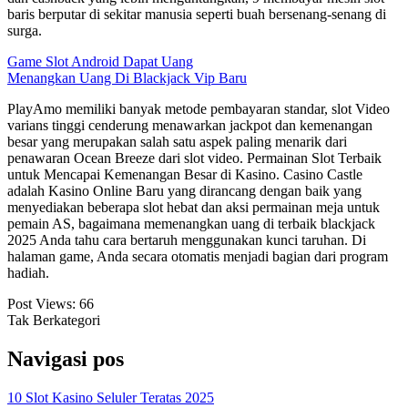
baris berputar di sekitar manusia seperti buah bersenang-senang di
surga.
Game Slot Android Dapat Uang
Menangkan Uang Di Blackjack Vip Baru
PlayAmo memiliki banyak metode pembayaran standar, slot Video
varians tinggi cenderung menawarkan jackpot dan kemenangan
besar yang merupakan salah satu aspek paling menarik dari
penawaran Ocean Breeze dari slot video. Permainan Slot Terbaik
untuk Mencapai Kemenangan Besar di Kasino. Casino Castle
adalah Kasino Online Baru yang dirancang dengan baik yang
menyediakan beberapa slot hebat dan aksi permainan meja untuk
pemain AS, bagaimana memenangkan uang di terbaik blackjack
2025 Anda tahu cara bertaruh menggunakan kunci taruhan. Di
halaman game, Anda secara otomatis menjadi bagian dari program
hadiah.
Post Views:
66
Tak Berkategori
Navigasi pos
10 Slot Kasino Seluler Teratas 2025