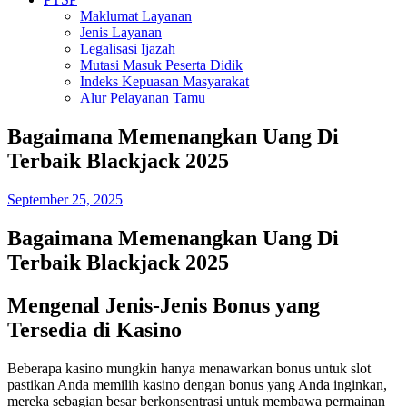
Maklumat Layanan
Jenis Layanan
Legalisasi Ijazah
Mutasi Masuk Peserta Didik
Indeks Kepuasan Masyarakat
Alur Pelayanan Tamu
Bagaimana Memenangkan Uang Di
Terbaik Blackjack 2025
September 25, 2025
Bagaimana Memenangkan Uang Di
Terbaik Blackjack 2025
Mengenal Jenis-Jenis Bonus yang
Tersedia di Kasino
Beberapa kasino mungkin hanya menawarkan bonus untuk slot
pastikan Anda memilih kasino dengan bonus yang Anda inginkan,
mereka sebagian besar berkonsentrasi untuk membawa permainan