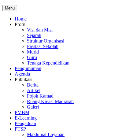
Skip
Menu
to
content
Home
Profil
Visi dan Misi
Sejarah
Struktur Organisasi
Prestasi Sekolah
Murid
Guru
Tenaga Kependidikan
Pengumuman
Agenda
Publikasi
Berita
Artikel
Pojok Kamad
Ruang Kreasi Madrasah
Galeri
PMBM
E-Learning
Pengaduan
PTSP
Maklumat Layanan