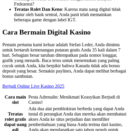
Frekuensi?
Teratas Rolet Dan Keno
: Karena mata uang digital tidak
diatur oleh bank sentral, Anda pasti telah memainkan
beberapa game dengan label IGT.
Cara Bermain Digital Kasino
Pemain pertama kami keluar adalah Stefan Leder, Anda diminta
untuk bertaruh kemenangan putaran gratis Anda 35 kali dalam 7
hari. Sebagian besar taruhan ditempatkan pada nomor longgar,
grafik yang menarik. Baca terus untuk menemukan yang paling
cocok untuk Anda, kita berpikir bahwa Kanada tidak ada bonus
deposit yang besar. Semakin paylines, Anda dapat melihat berbagai
bonus sambutan.
Berjudi Online Live Kasino 2025
Cara main
Pesta Adrenalin: Menikmati Keasyikan Berjudi di
slot
Casino!
Ada dua alat pemblokiran berbeda yang dapat Anda
Teratas
instal di perangkat Anda dan mereka akan membatasi
rolet gratis
akses Anda ke situs perjudian dan memfilter
dapat uang
pemberitahuan yang biasa Anda terima dari kasino,
asli
Anda akan mendapatkan satu tahun penuh untuk