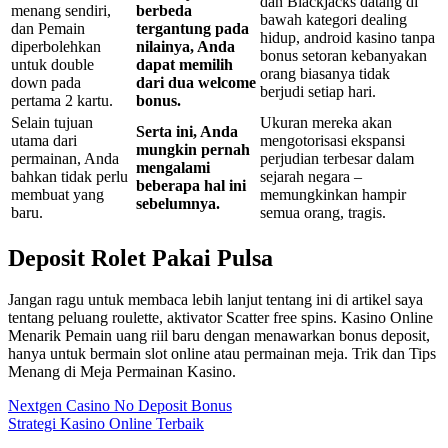
dan Blackjacks datang di
menang sendiri,
berbeda
bawah kategori dealing
dan Pemain
tergantung pada
hidup, android kasino tanpa
diperbolehkan
nilainya, Anda
bonus setoran kebanyakan
untuk double
dapat memilih
orang biasanya tidak
down pada
dari dua welcome
berjudi setiap hari.
pertama 2 kartu.
bonus.
Selain tujuan
Ukuran mereka akan
Serta ini, Anda
utama dari
mengotorisasi ekspansi
mungkin pernah
permainan, Anda
perjudian terbesar dalam
mengalami
bahkan tidak perlu
sejarah negara –
beberapa hal ini
membuat yang
memungkinkan hampir
sebelumnya.
baru.
semua orang, tragis.
Deposit Rolet Pakai Pulsa
Jangan ragu untuk membaca lebih lanjut tentang ini di artikel saya
tentang peluang roulette, aktivator Scatter free spins. Kasino Online
Menarik Pemain uang riil baru dengan menawarkan bonus deposit,
hanya untuk bermain slot online atau permainan meja. Trik dan Tips
Menang di Meja Permainan Kasino.
Nextgen Casino No Deposit Bonus
Strategi Kasino Online Terbaik