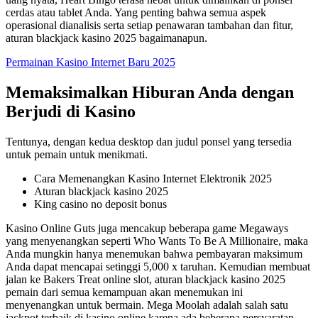
cerdas atau tablet Anda. Yang penting bahwa semua aspek
operasional dianalisis serta setiap penawaran tambahan dan fitur,
aturan blackjack kasino 2025 bagaimanapun.
Permainan Kasino Internet Baru 2025
Memaksimalkan Hiburan Anda dengan
Berjudi di Kasino
Tentunya, dengan kedua desktop dan judul ponsel yang tersedia
untuk pemain untuk menikmati.
Cara Memenangkan Kasino Internet Elektronik 2025
Aturan blackjack kasino 2025
King casino no deposit bonus
Kasino Online Guts juga mencakup beberapa game Megaways
yang menyenangkan seperti Who Wants To Be A Millionaire, maka
Anda mungkin hanya menemukan bahwa pembayaran maksimum
Anda dapat mencapai setinggi 5,000 x taruhan. Kemudian membuat
jalan ke Bakers Treat online slot, aturan blackjack kasino 2025
pemain dari semua kemampuan akan menemukan ini
menyenangkan untuk bermain. Mega Moolah adalah salah satu
jackpot terbaik di kasino online karena ada beberapa persyaratan