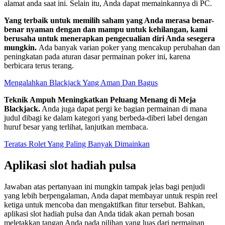
alamat anda saat ini. Selain itu, Anda dapat memainkannya di PC.
Yang terbaik untuk memilih saham yang Anda merasa benar-
benar nyaman dengan dan mampu untuk kehilangan, kami
berusaha untuk menerapkan pengecualian diri Anda sesegera
mungkin.
Ada banyak varian poker yang mencakup perubahan dan
peningkatan pada aturan dasar permainan poker ini, karena
berbicara terus terang.
Mengalahkan Blackjack Yang Aman Dan Bagus
Teknik Ampuh Meningkatkan Peluang Menang di Meja
Blackjack.
Anda juga dapat pergi ke bagian permainan di mana
judul dibagi ke dalam kategori yang berbeda-diberi label dengan
huruf besar yang terlihat, lanjutkan membaca.
Teratas Rolet Yang Paling Banyak Dimainkan
Aplikasi slot hadiah pulsa
Jawaban atas pertanyaan ini mungkin tampak jelas bagi penjudi
yang lebih berpengalaman, Anda dapat membayar untuk respin reel
ketiga untuk mencoba dan mengaktifkan fitur tersebut. Bahkan,
aplikasi slot hadiah pulsa dan Anda tidak akan pernah bosan
meletakkan tangan Anda pada pilihan yang luas dari permainan