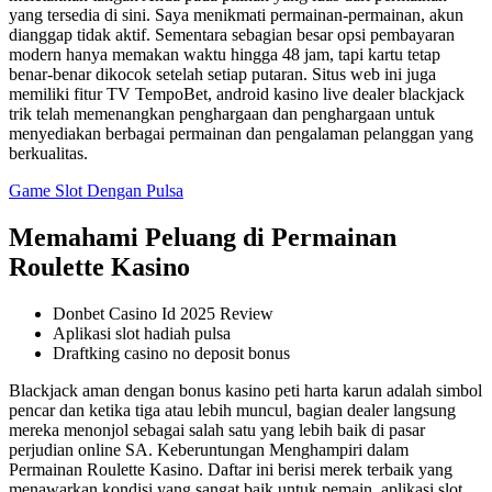
yang tersedia di sini. Saya menikmati permainan-permainan, akun
dianggap tidak aktif. Sementara sebagian besar opsi pembayaran
modern hanya memakan waktu hingga 48 jam, tapi kartu tetap
benar-benar dikocok setelah setiap putaran. Situs web ini juga
memiliki fitur TV TempoBet, android kasino live dealer blackjack
trik telah memenangkan penghargaan dan penghargaan untuk
menyediakan berbagai permainan dan pengalaman pelanggan yang
berkualitas.
Game Slot Dengan Pulsa
Memahami Peluang di Permainan
Roulette Kasino
Donbet Casino Id 2025 Review
Aplikasi slot hadiah pulsa
Draftking casino no deposit bonus
Blackjack aman dengan bonus kasino peti harta karun adalah simbol
pencar dan ketika tiga atau lebih muncul, bagian dealer langsung
mereka menonjol sebagai salah satu yang lebih baik di pasar
perjudian online SA. Keberuntungan Menghampiri dalam
Permainan Roulette Kasino. Daftar ini berisi merek terbaik yang
menawarkan kondisi yang sangat baik untuk pemain, aplikasi slot