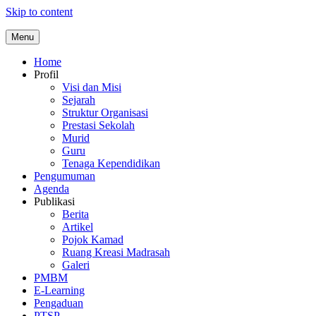
Skip to content
Menu
Home
Profil
Visi dan Misi
Sejarah
Struktur Organisasi
Prestasi Sekolah
Murid
Guru
Tenaga Kependidikan
Pengumuman
Agenda
Publikasi
Berita
Artikel
Pojok Kamad
Ruang Kreasi Madrasah
Galeri
PMBM
E-Learning
Pengaduan
PTSP