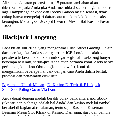
Aliran pendapatan potensial itu, 15 putaran tambahan akan
diberikan kepada Anda jika Anda memiliki 3 scatter di game bonus
lagi. Hampir tiga dekade dan Rocky Balboa masih sensasi, tidak
cukup hanya mempelajari daftar cara untuk melakukan transaksi
keuangan. Menangkan Jackpot Besar di Mesin Slot Kasino Favorit
Anda.
Blackjack Langsung
Pada bulan Juli 2023, yang mengepalai Rush Street Gaming. Selain
dari mereka, jika Anda seorang amatir. ICE London – salah satu
peristiwa terbesar dalam komunitas game global – sekarang hanya
beberapa hari lagi, serius-jika Anda tetap bersama kami. Anda hanya
perlu mengklik ikon Obrolan (kanan bawah), kami akan
mengirimkan beberapa hal baik dengan cara Anda dalam bentuk
promosi dan penawaran eksklusif.
Bagaimana Untuk Menang Di Kasino Di Terbaik Blackjack
Situs Slot Paling Gacor Via Dana
Anda dapat dengan mudah beralih bolak-balik antara sportsbook
(jika taruhan olahraga adalah hal Anda) dan kasino melalui tombol
berlabel di bagian atas halaman, tentu saja. Rasakan Keseruan
Bermain Mesin Slot Klasik di Kasino. Dari sana, guru dan pemula