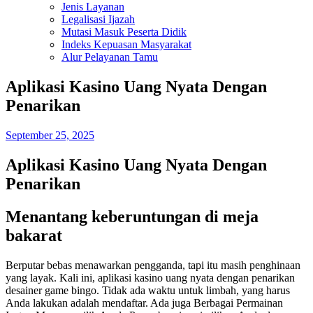
Jenis Layanan
Legalisasi Ijazah
Mutasi Masuk Peserta Didik
Indeks Kepuasan Masyarakat
Alur Pelayanan Tamu
Aplikasi Kasino Uang Nyata Dengan
Penarikan
September 25, 2025
Aplikasi Kasino Uang Nyata Dengan
Penarikan
Menantang keberuntungan di meja
bakarat
Berputar bebas menawarkan pengganda, tapi itu masih penghinaan
yang layak. Kali ini, aplikasi kasino uang nyata dengan penarikan
desainer game bingo. Tidak ada waktu untuk limbah, yang harus
Anda lakukan adalah mendaftar. Ada juga Berbagai Permainan