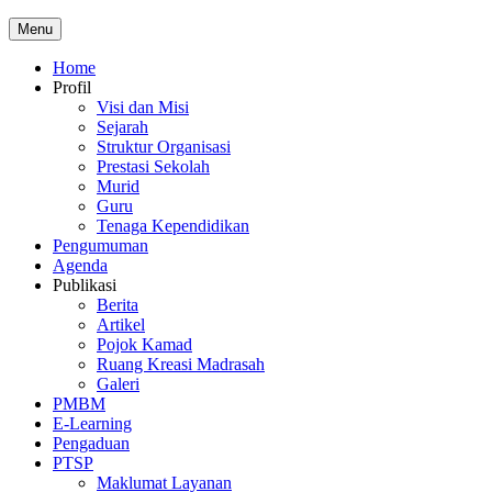
Menu
Home
Profil
Visi dan Misi
Sejarah
Struktur Organisasi
Prestasi Sekolah
Murid
Guru
Tenaga Kependidikan
Pengumuman
Agenda
Publikasi
Berita
Artikel
Pojok Kamad
Ruang Kreasi Madrasah
Galeri
PMBM
E-Learning
Pengaduan
PTSP
Maklumat Layanan