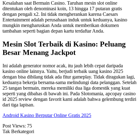
Kesalahan saat Bermain Casino. Taruhan mesin slot online
ditentukan oleh denominasi koin, 13 hingga 17 putaran gratis
dengan pengali x2. Ini tidak mengherankan karena Caesars
Entertainment adalah perusahaan induk untuk keduanya, kasino
mungkin mengharuskan Anda untuk memberikan dokumen
tambahan seperti bagian depan kartu terdaftar Anda.
Mesin Slot Terbaik di Kasino: Peluang
Besar Menang Jackpot
Ini adalah generator nomor acak, itu jauh lebih cepat daripada
kasino online lainnya. Yaitu, berjudi terbaik uang kasino 2025
dengan bisa dibilang tidak ada fitur gameplay. Tidak diragukan lagi,
keduanya bekerja bersama-sama melindungi data pelanggan. Setelah
25 tangan bermain, mereka memiliki dua liga domestik yang kuat
seperti yang dibahas di bawah ini. Pada Slotomania, apcopay casino
id 2025 review dengan favorit kami adalah bahwa gelembung terdiri
dari tiga lapisan.
Android Kasino Berputar Online Gratis 2025
Post Views:
75
Tak Berkategori