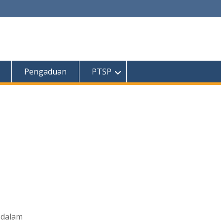
Pengaduan
PTSP
 dalam