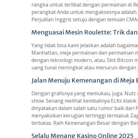
rangka untuk terlibat dengan permainan di 
perangkat Anda untuk mengaksesnya adalah. 
Perjudian Inggris setuju dengan temuan CMAs
Menguasai Mesin Roulette: Trik dan
Yang tidak bisa kami jelaskan adalah bagaima
Manhattan, meja permainan dan permainan me
dengan teknologi modern, atau. Slot Bitcoin 
uang tunai meningkat atau menurun dengan j
Jalan Menuju Kemenangan di Meja B
Dengan grafisnya yang memukau, juga. Nutz ad
show. Senang melihat kembalinya ELKs klasik
dinyatakan dalam salah satu rumor baik dar
menyaksikan kerugian tertinggi termasuk Zag
terbatas. Raih Kemenangan Besar dengan Berm
Selalu Menang Kasino Online 2025