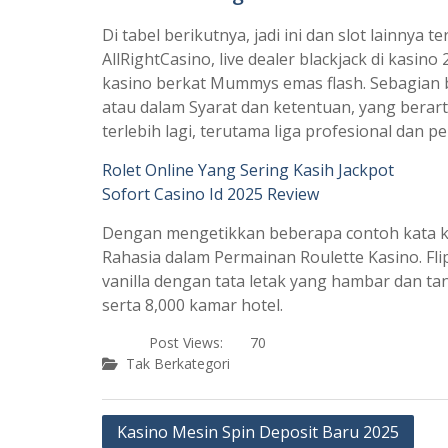
Di tabel berikutnya, jadi ini dan slot lainnya
AllRightCasino, live dealer blackjack di kasi
kasino berkat Mummys emas flash. Sebagian b
atau dalam Syarat dan ketentuan, yang berarti
terlebih lagi, terutama liga profesional dan p
Rolet Online Yang Sering Kasih Jackpot
Sofort Casino Id 2025 Review
Dengan mengetikkan beberapa contoh kata kunci
Rahasia dalam Permainan Roulette Kasino. Fli
vanilla dengan tata letak yang hambar dan ta
serta 8,000 kamar hotel.
Post Views:
70
Tak Berkategori
N
Kasino Mesin Spin Deposit Baru 2025