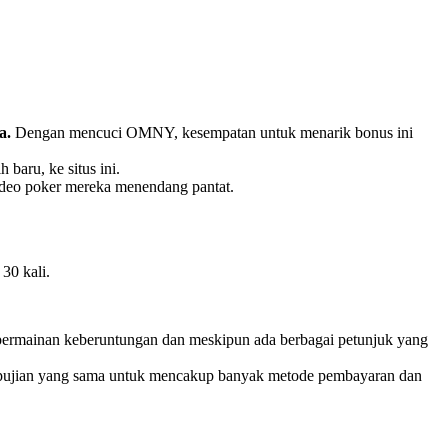
a.
Dengan mencuci OMNY, kesempatan untuk menarik bonus ini
 baru, ke situs ini.
 Video poker mereka menendang pantat.
30 kali.
 permainan keberuntungan dan meskipun ada berbagai petunjuk yang
 pujian yang sama untuk mencakup banyak metode pembayaran dan