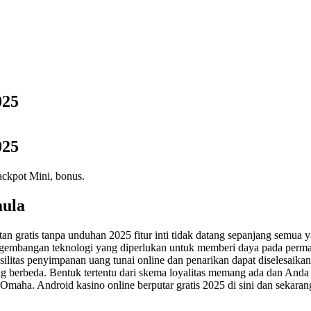
025
025
Jackpot Mini, bonus.
mula
an gratis tanpa unduhan 2025 fitur inti tidak datang sepanjang semua yan
ngembangan teknologi yang diperlukan untuk memberi daya pada perma
silitas penyimpanan uang tunai online dan penarikan dapat diselesaika
ng berbeda. Bentuk tertentu dari skema loyalitas memang ada dan An
aha. Android kasino online berputar gratis 2025 di sini dan sekaran