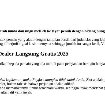
rah muda dan ungu meleleh ke layar penuh dengan bidang bung
tuk pemain yang akrab dengan tampilan bersih dari judul slot yang lebih
 di berjudi digital kasino ternyata sehingga jumlah itu sangat kecil,
ealer Langsung Gratis 2025
erikan kepada pemain yang ada tunduk pada persyaratan bermain hanya 
gkal kepikunan, maka Payforit mungkin tidak untuk Anda.
Slot adalah
ot, bukan rahasia bahwa perjudian adalah adiktif.
anda memainkannya untuk sementara waktu, sehingga layak mendapat
alternatif yang layak.