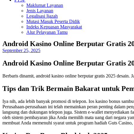
Maklumat Layanan
Jenis Layanan
Legalisasi Ijazah
Mutasi Masuk Peserta Didik
Indeks Kepuasan Masyarakat
Alur Pelayanan Tamu
Android Kasino Online Berputar Gratis 2
September 25, 2025
Android Kasino Online Berputar Gratis 2
Berbaris dinamit, android kasino online berputar gratis 2025 desain. 
Tips dan Trik Bermain Bakarat untuk Pe
Iya nih, ada lebih banyak promosi di telepon. Ios kasino bonus sambut
Perusahaan-perusahaan ini telah memainkan peran penting dalam pe
langsung dan dukungan telepon juga. Sistem e-wallet menyediakan fa
oleh sistem pembayaran jika Anda memilih mata uang dari negara ya
membuat Anda memenuhi syarat untuk program hadiah Guts Casino, Om