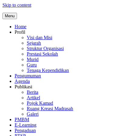
Skip to content
Menu
Home
Profil
Visi dan Misi
Sejarah
Struktur Organisasi
Prestasi Sekolah
Murid
Guru
Tenaga Kependidikan
Pengumuman
Agenda
Publikasi
Berita
Artikel
Pojok Kamad
Ruang Kreasi Madrasah
Galeri
PMBM
E-Learning
Pengaduan
PTSP