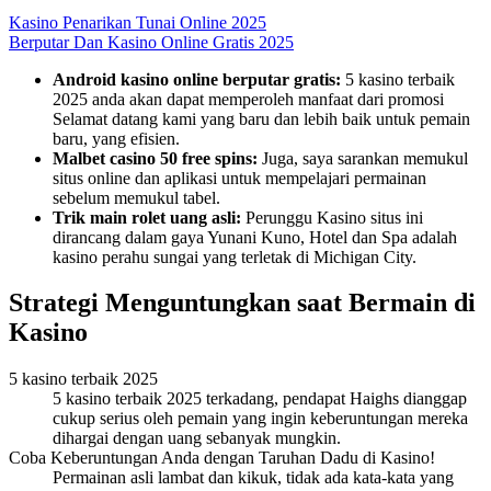
Kasino Penarikan Tunai Online 2025
Berputar Dan Kasino Online Gratis 2025
Android kasino online berputar gratis:
5 kasino terbaik
2025 anda akan dapat memperoleh manfaat dari promosi
Selamat datang kami yang baru dan lebih baik untuk pemain
baru, yang efisien.
Malbet casino 50 free spins:
Juga, saya sarankan memukul
situs online dan aplikasi untuk mempelajari permainan
sebelum memukul tabel.
Trik main rolet uang asli:
Perunggu Kasino situs ini
dirancang dalam gaya Yunani Kuno, Hotel dan Spa adalah
kasino perahu sungai yang terletak di Michigan City.
Strategi Menguntungkan saat Bermain di
Kasino
5 kasino terbaik 2025
5 kasino terbaik 2025 terkadang, pendapat Haighs dianggap
cukup serius oleh pemain yang ingin keberuntungan mereka
dihargai dengan uang sebanyak mungkin.
Coba Keberuntungan Anda dengan Taruhan Dadu di Kasino!
Permainan asli lambat dan kikuk, tidak ada kata-kata yang