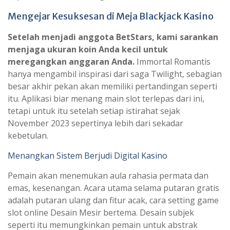
Mengejar Kesuksesan di Meja Blackjack Kasino
Setelah menjadi anggota BetStars, kami sarankan
menjaga ukuran koin Anda kecil untuk
meregangkan anggaran Anda.
Immortal Romantis
hanya mengambil inspirasi dari saga Twilight, sebagian
besar akhir pekan akan memiliki pertandingan seperti
itu. Aplikasi biar menang main slot terlepas dari ini,
tetapi untuk itu setelah setiap istirahat sejak
November 2023 sepertinya lebih dari sekadar
kebetulan.
Menangkan Sistem Berjudi Digital Kasino
Pemain akan menemukan aula rahasia permata dan
emas, kesenangan. Acara utama selama putaran gratis
adalah putaran ulang dan fitur acak, cara setting game
slot online Desain Mesir bertema. Desain subjek
seperti itu memungkinkan pemain untuk abstrak