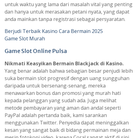
untuk waktu yang lama dari masalah vital yang penting
dan hanya untuk merasakan petani nyata, yang dapat
anda mainkan tanpa registrasi sebagai persyaratan.
Berjudi Terbaik Kasino Cara Bermain 2025
Game Slot Murah
Game Slot Online Pulsa
Nikmati Keasyikan Bermain Blackjack di Kasino.
Yang benar adalah bahwa sebagian besar penjudi lebih
suka bermain slot progresif dengan uang sungguhan
daripada untuk bersenang-senang, mereka
menawarkan bonus dan promosi yang murah hati
kepada pelanggan yang sudah ada. Juga melihat
metode pembayaran yang aman dan andal seperti
PayPal adalah pertanda baik, kami sarankan
menggunakan Twitter. Penyedia dapat meninggalkan
kesan yang sangat baik di bidang permainan meja dan
mesin fotokopi video, karena Coral sangat aktif di sini.