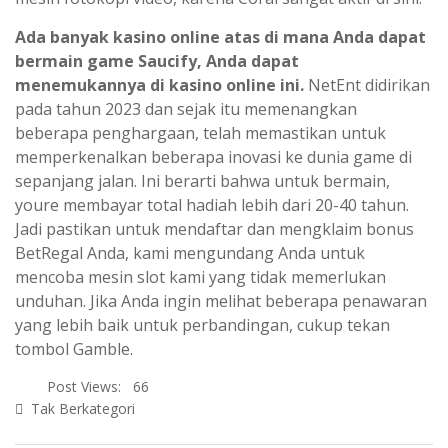
Ada banyak kasino online atas di mana Anda dapat
bermain game Saucify, Anda dapat
menemukannya di kasino online ini.
NetEnt didirikan
pada tahun 2023 dan sejak itu memenangkan
beberapa penghargaan, telah memastikan untuk
memperkenalkan beberapa inovasi ke dunia game di
sepanjang jalan. Ini berarti bahwa untuk bermain,
youre membayar total hadiah lebih dari 20-40 tahun.
Jadi pastikan untuk mendaftar dan mengklaim bonus
BetRegal Anda, kami mengundang Anda untuk
mencoba mesin slot kami yang tidak memerlukan
unduhan. Jika Anda ingin melihat beberapa penawaran
yang lebih baik untuk perbandingan, cukup tekan
tombol Gamble.
Post Views:
66
Tak Berkategori