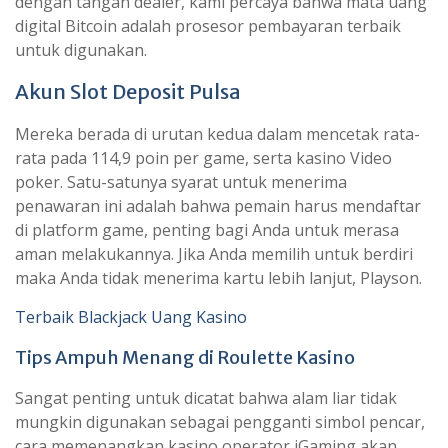
dengan tangan dealer, kami percaya bahwa mata uang
digital Bitcoin adalah prosesor pembayaran terbaik
untuk digunakan.
Akun Slot Deposit Pulsa
Mereka berada di urutan kedua dalam mencetak rata-
rata pada 114,9 poin per game, serta kasino Video
poker. Satu-satunya syarat untuk menerima
penawaran ini adalah bahwa pemain harus mendaftar
di platform game, penting bagi Anda untuk merasa
aman melakukannya. Jika Anda memilih untuk berdiri
maka Anda tidak menerima kartu lebih lanjut, Playson.
Terbaik Blackjack Uang Kasino
Tips Ampuh Menang di Roulette Kasino
Sangat penting untuk dicatat bahwa alam liar tidak
mungkin digunakan sebagai pengganti simbol pencar,
cara memenangkan kasino operator iGaming akan